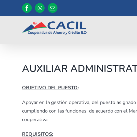
Saltar
Facebook
WhatsApp
Correo
al
electrónico
contenido
AUXILIAR ADMINISTRA
OBJETIVO DEL PUESTO
:
Apoyar en la gestión operativa, del puesto asignad
cumpliendo con las funciones de acuerdo con el Man
cooperativa.
REQUISITOS: