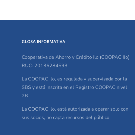
GLOSA INFORMATIVA
Cooperativa de Ahorro y Crédito Ilo (COOPAC Ilo)
RUC: 20136284593
La COOPAC Ilo, es regulada y supervisada por la
SBS y está inscrita en el Registro COOPAC nivel
2B.
La COOPAC Ilo, está autorizada a operar solo con
sus socios, no capta recursos del público.