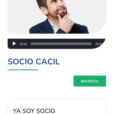
Reproductor
00:00
00:00
de
audio
SOCIO CACIL
Beneficios
.
YA SOY SOCIO