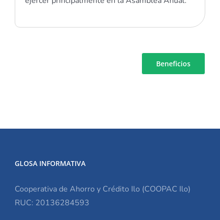
ejercer principalmente en la Asamblea Anual.
Beneficios
GLOSA INFORMATIVA
Cooperativa de Ahorro y Crédito Ilo (COOPAC Ilo)
RUC: 20136284593