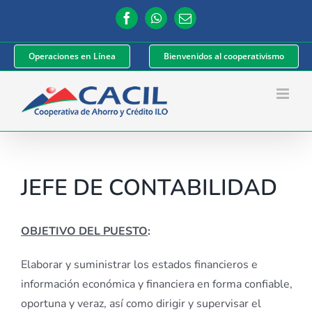
Saltar
Facebook
WhatsApp
Correo
al
electrónico
contenido
Operaciones en Línea
Bienvenidos al cooperativismo
JEFE DE CONTABILIDAD
OBJETIVO DEL PUESTO
:
Elaborar y suministrar los estados financieros e
información económica y financiera en forma confiable,
oportuna y veraz, así como dirigir y supervisar el