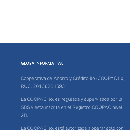
GLOSA INFORMATIVA
Cooperativa de Ahorro y Crédito Ilo (COOPAC Ilo)
RUC: 20136284593
La COOPAC Ilo, es regulada y supervisada por la
SBS y está inscrita en el Registro COOPAC nivel
2B.
La COOPAC Ilo, está autorizada a operar solo con