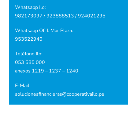
Whatsapp Ilo:
982173097 / 923888513 / 924021295
Whatsapp Of. I. Mar Plaza:
953522940
Teléfono Ilo:
053 585 000
anexos
1219 – 1237 – 1240
E-Mail
solucionesfinancieras@cooperativailo.pe